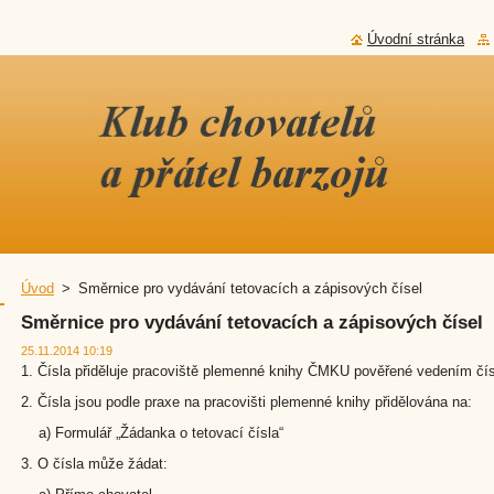
Úvodní stránka
Úvod
>
Směrnice pro vydávání tetovacích a zápisových čísel
Směrnice pro vydávání tetovacích a zápisových čísel
25.11.2014 10:19
1. Čísla přiděluje pracoviště plemenné knihy ČMKU pověřené vedením čís
2. Čísla jsou podle praxe na pracovišti plemenné knihy přidělována na:
a) Formulář „Žádanka o tetovací čísla“
3. O čísla může žádat: