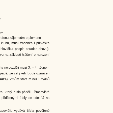
e
pem
telefonu zájemcům o plemeno
klubu, musí žádanka i přihláška
 hlavičku, podpis poradce chovu).
ovu na základě hlášení o narození
hy nejpozději mezi 3. – 4. týdnem
řípadě, že celý vrh bude označen
nize).
Vrhům starším než 6 týdnů
, který čísla přidělil. Pracoviště
 přidělenými čísly se odesílá na
covišti, vydává čísla pověřené