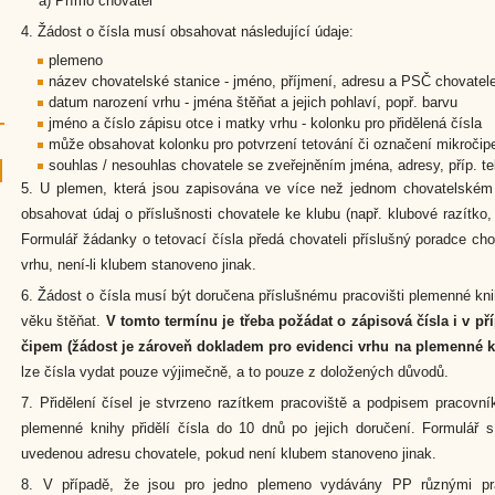
a) Přímo chovatel
4. Žádost o čísla musí obsahovat následující údaje:
plemeno
název chovatelské stanice - jméno, příjmení, adresu a PSČ chovatel
datum narození vrhu - jména štěňat a jejich pohlaví, popř. barvu
jméno a číslo zápisu otce i matky vrhu - kolonku pro přidělená čísla
může obsahovat kolonku pro potvrzení tetování či označení mikroči
souhlas / nesouhlas chovatele se zveřejněním jména, adresy, příp. 
5. U plemen, která jsou zapisována ve více než jednom chovatelském 
obsahovat údaj o příslušnosti chovatele ke klubu (např. klubové razítko,
Formulář žádanky o tetovací čísla předá chovateli příslušný poradce ch
vrhu, není-li klubem stanoveno jinak.
6. Žádost o čísla musí být doručena příslušnému pracovišti plemenné kni
věku štěňat.
V tomto termínu je třeba požádat o zápisová čísla i v p
čipem (žádost je zároveň dokladem pro evidenci vrhu na plemenné k
lze čísla vydat pouze výjimečně, a to pouze z doložených důvodů.
7. Přidělení čísel je stvrzeno razítkem pracoviště a podpisem pracovníka
plemenné knihy přidělí čísla do 10 dnů po jejich doručení. Formulář s
uvedenou adresu chovatele, pokud není klubem stanoveno jinak.
8. V případě, že jsou pro jedno plemeno vydávány PP různými pra