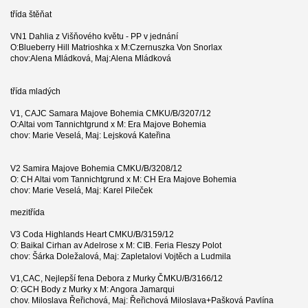
třída štěňat
VN1 Dahlia z Višňového květu - PP v jednání
O:Blueberry Hill Matrioshka x M:Czernuszka Von Snorlax
chov:Alena Mládková, Maj:Alena Mládková
třída mladých
V1, CAJC Samara Majove Bohemia CMKU/B/3207/12
O:Altai vom Tannichtgrund x M: Era Majove Bohemia
chov: Marie Veselá, Maj: Lejsková Kateřina
V2 Samira Majove Bohemia CMKU/B/3208/12
O: CH Altai vom Tannichtgrund x M: CH Era Majove Bohemia
chov: Marie Veselá, Maj: Karel Pileček
mezitřída
V3 Coda Highlands Heart CMKU/B/3159/12
O: Baikal Cirhan av Adelrose x M: CIB. Feria Fleszy Polot
chov: Šárka Doležalová, Maj: Zapletalovi Vojtěch a Ludmila
V1,CAC, Nejlepší fena Debora z Murky ČMKU/B/3166/12
O: GCH Body z Murky x M: Angora Jamarqui
chov. Miloslava Řeřichová, Maj: Řeřichová Miloslava+Pašková Pavlína