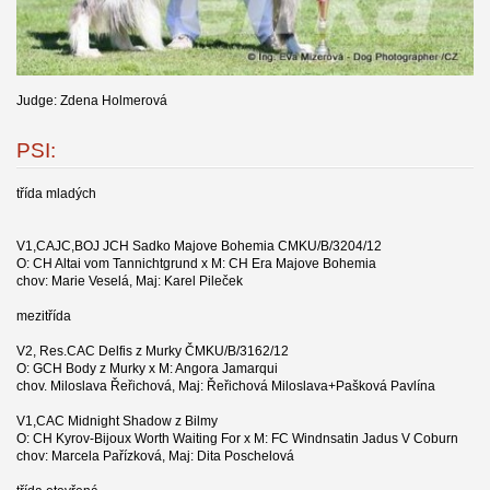
Judge: Zdena Holmerová
PSI:
třída mladých
V1,CAJC,BOJ JCH Sadko Majove Bohemia CMKU/B/3204/12
O: CH Altai vom Tannichtgrund x M: CH Era Majove Bohemia
chov: Marie Veselá, Maj: Karel Pileček
mezitřída
V2, Res.CAC Delfis z Murky ČMKU/B/3162/12
O: GCH Body z Murky x M: Angora Jamarqui
chov. Miloslava Řeřichová, Maj: Řeřichová Miloslava+Pašková Pavlína
V1,CAC Midnight Shadow z Bilmy
O: CH Kyrov-Bijoux Worth Waiting For x M: FC Windnsatin Jadus V Coburn
chov: Marcela Pařízková, Maj: Dita Poschelová