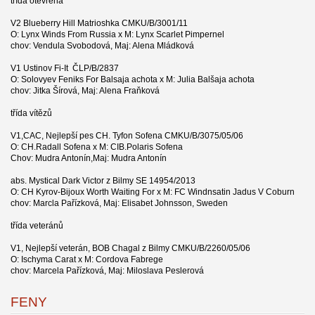
třída otevřená
V2 Blueberry Hill Matrioshka CMKU/B/3001/11
O: Lynx Winds From Russia x M: Lynx Scarlet Pimpernel
chov: Vendula Svobodová, Maj: Alena Mládková
V1 Ustinov Fi-It ČLP/B/2837
O: Solovyev Feniks For Balsaja achota x M: Julia Balšaja achota
chov: Jitka Šírová, Maj: Alena Fraňková
třída vítězů
V1,CAC, Nejlepší pes CH. Tyfon Sofena CMKU/B/3075/05/06
O: CH.Radall Sofena x M: CIB.Polaris Sofena
Chov: Mudra Antonín,Maj: Mudra Antonín
abs. Mystical Dark Victor z Bilmy SE 14954/2013
O: CH Kyrov-Bijoux Worth Waiting For x M: FC Windnsatin Jadus V Coburn
chov: Marcla Pařízková, Maj: Elisabet Johnsson, Sweden
třída veteránů
V1, Nejlepší veterán, BOB Chagal z Bilmy CMKU/B/2260/05/06
O: Ischyma Carat x M: Cordova Fabrege
chov: Marcela Pařízková, Maj: Miloslava Peslerová
FENY