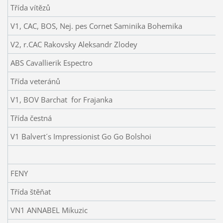
Třída vítězů
V1, CAC, BOS, Nej. pes Cornet Saminika Bohemika
V2, r.CAC Rakovsky Aleksandr Zlodey
ABS Cavallierik Espectro
Třída veteránů
V1, BOV Barchat for Frajanka
Třída čestná
V1 Balvert´s Impressionist Go Go Bolshoi
FENY
Třída štěňat
VN1 ANNABEL Mikuzic