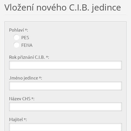
Vložení nového C.I.B. jedince
Pohlaví *:
PES
FENA
Rok přiznání C.I.B. *:
Jméno jedince *:
Název CHS *:
Majitel *: