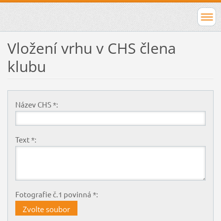
Vložení vrhu v CHS člena
klubu
Název CHS *:
Text *:
Fotografie č.1 povinná *:
Zvolte soubor