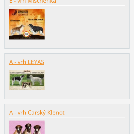
E - vrh Mischenka
A - vrh LEYAS
A - vrh Carský Klenot